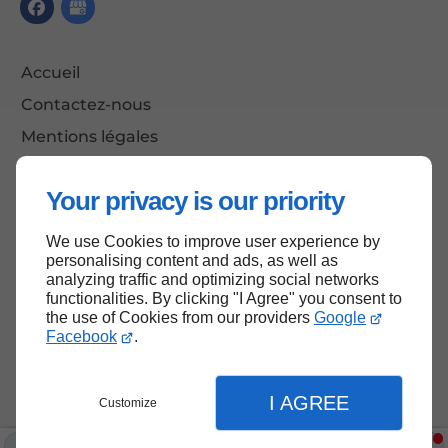
Accueil
Contactez-nous
Mentions légales
Plan du site
Your privacy is our priority
We use Cookies to improve user experience by
Haut de page
personalising content and ads, as well as
analyzing traffic and optimizing social networks
functionalities. By clicking "I Agree" you consent to
the use of Cookies from our providers
Google
Facebook
.
I AGREE
Customize