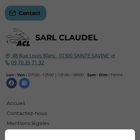
Contact
SARL CLAUDEL
48 Rue Louis Blanc,
10300
SAINTE-SAVINE
09 70 35 71 32
Lun - Ven :
07h30 - 12h00 | 13h30 - 18h00
Sam - Dim :
Fermé
Accueil
Contactez-nous
Mentions légales
Plan du site